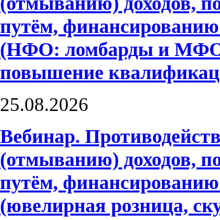
(отмыванию) доходов, 
путём, финансированию
(НФО: ломбарды и МФО)
повышение квалифика
25.08.2026
Вебинар. Противодейств
(отмыванию) доходов, 
путём, финансированию
(ювелирная розница, ску