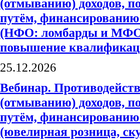
(отмыванию) доходов, 
путём, финансированию
(НФО: ломбарды и МФО)
повышение квалифика
25.12.2026
Вебинар. Противодейств
(отмыванию) доходов, 
путём, финансированию
(ювелирная розница, ску