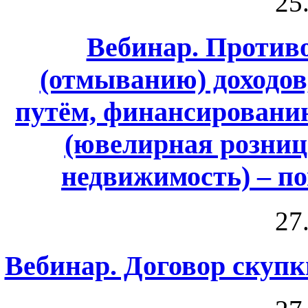
25
Вебинар. Против
(отмыванию) доходо
путём, финансировани
(ювелирная розница
недвижимость) – п
27
Вебинар. Договор скуп