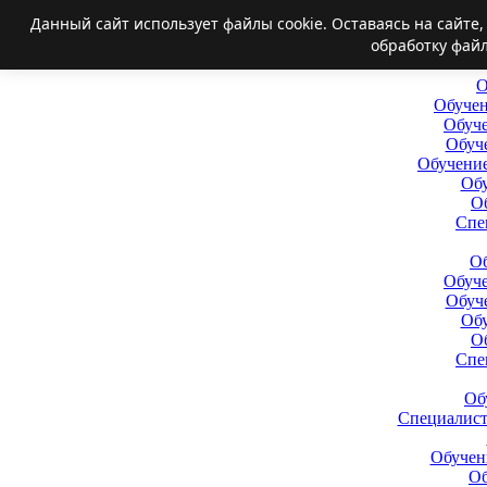
Данный сайт использует файлы cookie. Оставаясь на сайте
обработку файл
О
Обучен
Обуче
Обуч
Обучение
Обу
О
Спе
Об
Обуче
Обуч
Обу
О
Спе
Об
Специалис
Обучен
Об