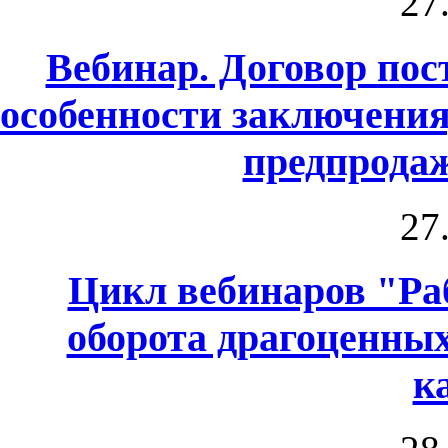
27
Вебинар. Договор по
особенности заключения
предпрода
27
Цикл вебинаров "Раб
оборота драгоценны
к