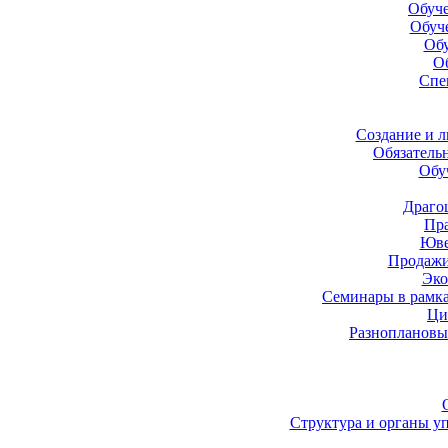
Обуче
Обуч
Обу
О
Спе
Создание и 
Обязатель
Обу
Драго
Пра
Юве
Продажи
Эко
Семинары в рамк
Ци
Разноплановы
Структура и органы у