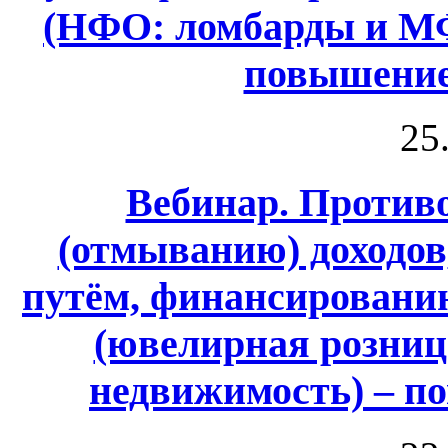
(НФО: ломбарды и МФ
повышение
25
Вебинар. Против
(отмыванию) доходо
путём, финансировани
(ювелирная розница
недвижимость) – п