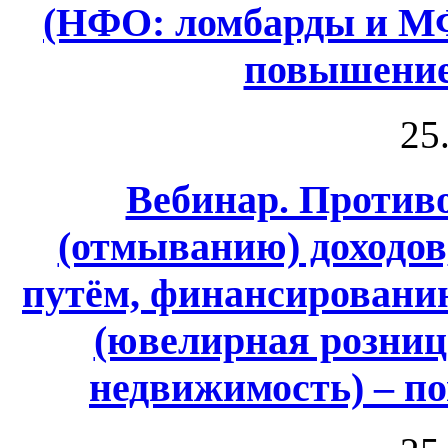
(НФО: ломбарды и МФ
повышение
25
Вебинар. Против
(отмыванию) доходо
путём, финансировани
(ювелирная розница
недвижимость) – п