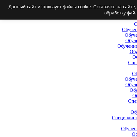
Данный сайт использует файлы cookie. Оставаясь на сайте
обработку файл
О
Обучен
Обуче
Обуч
Обучение
Обу
О
Спе
Об
Обуче
Обуч
Обу
О
Спе
Об
Специалис
Обучен
Об