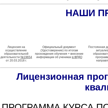
НАШИ П
Лицензия на
Официальный документ
Постоянная д
осуществление
(Удостоверение) по итогам
актуали
образовательной
прохождения обучения + внесение
образоват
деятельности
№19654
информации об учениках
в ФРДО
программ
от 20.03.2018 г.
направл
Лицензионная про
квал
ПРОГРАММА КУРСА 