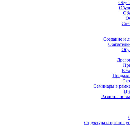
Обуче
Обуч
Обу
О
Спе
Создание и 
Обязатель
Обу
Драго
Пра
Юве
Продажи
Эко
Семинары в рамк
Ци
Разноплановы
Структура и органы у