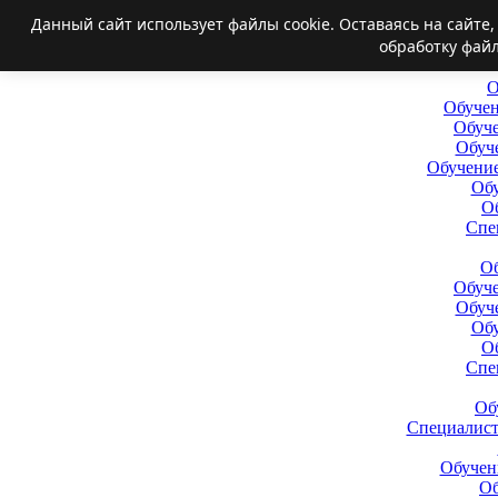
Данный сайт использует файлы cookie. Оставаясь на сайте
обработку файл
О
Обучен
Обуче
Обуч
Обучение
Обу
О
Спе
Об
Обуче
Обуч
Обу
О
Спе
Об
Специалис
Обучен
Об