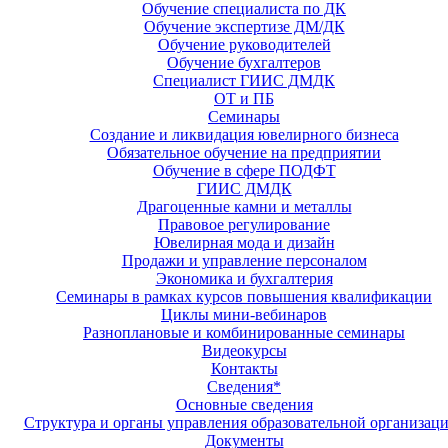
Обучение специалиста по ДК
Обучение экспертизе ДМ/ДК
Обучение руководителей
Обучение бухгалтеров
Специалист ГИИС ДМДК
ОТ и ПБ
Семинары
Создание и ликвидация ювелирного бизнеса
Обязательное обучение на предприятии
Обучение в сфере ПОДФТ
ГИИС ДМДК
Драгоценные камни и металлы
Правовое регулирование
Ювелирная мода и дизайн
Продажи и управление персоналом
Экономика и бухгалтерия
Семинары в рамках курсов повышения квалификации
Циклы мини-вебинаров
Разноплановые и комбинированные семинары
Видеокурсы
Контакты
Сведения*
Основные сведения
Структура и органы управления образовательной организац
Документы