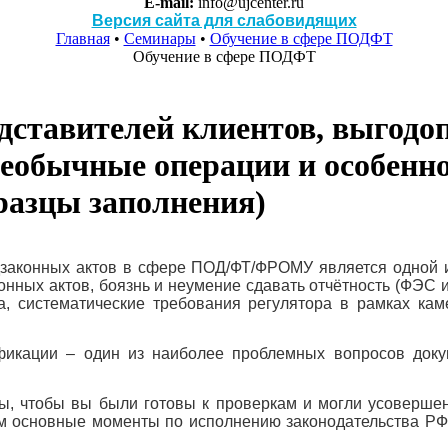
E-mail:
info@ujcenter.ru
Версия сайта для слабовидящих
Главная
•
Семинары
•
Обучение в сфере ПОДФТ
Обучение в сфере ПОДФТ
дставителей клиентов, выгодо
еобычные операции и особенно
разцы заполнения)
дзаконных актов в сфере ПОД/ФТ/ФРОМУ является одной и
нных актов, боязнь и неумение сдавать отчётность (ФЭС и 
а, систематические требования регулятора в рамках ка
икации – один из наиболее проблемных вопросов докум
цы, чтобы вы были готовы к проверкам и могли усоверше
рим основные моменты по исполнению законодательства 