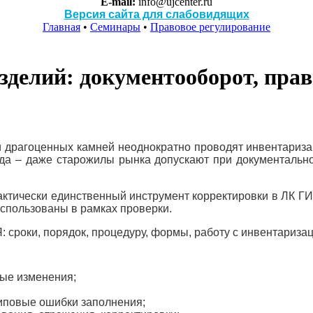
E-mail:
info@ujcenter.ru
Версия сайта для слабовидящих
Главная
•
Семинары
•
Правовое регулирование
делий: документооборот, прав
 драгоценных камней неоднократно проводят инвентаризац
да – даже старожилы рынка допускают при документальн
рактически единственный инструмент корректировки в ЛК 
спользованы в рамках проверки.
: сроки, порядок, процедуру, формы, работу с инвентариз
ные изменения;
иповые ошибки заполнения;