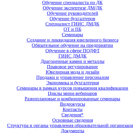
Обучение специалиста по ДК
Обучение экспертизе ДМ/ДК
Обучение руководителей
Обучение бухгалтеров
Специалист ГИИС ДМДК
ОТ и ПБ
Семинары
Создание и ликвидация ювелирного бизнеса
Обязательное обучение на предприятии
Обучение в сфере ПОДФТ
ГИИС ДМДК
Драгоценные камни и металлы
Правовое регулирование
Ювелирная мода и дизайн
Продажи и управление персоналом
Экономика и бухгалтерия
Семинары в рамках курсов повышения квалификации
Циклы мини-вебинаров
Разноплановые и комбинированные семинары
Видеокурсы
Контакты
Сведения*
Основные сведения
Структура и органы управления образовательной организац
Документы