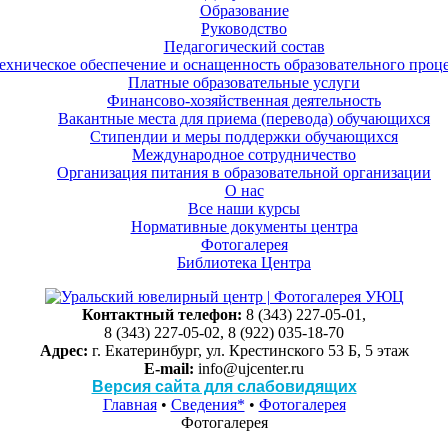
Образование
Руководство
Педагогический состав
ехническое обеспечение и оснащенность образовательного проце
Платные образовательные услуги
Финансово-хозяйственная деятельность
Вакантные места для приема (перевода) обучающихся
Стипендии и меры поддержки обучающихся
Международное сотрудничество
Организация питания в образовательной организации
О нас
Все наши курсы
Нормативные документы центра
Фотогалерея
Библиотека Центра
Контактный телефон:
8 (343) 227-05-01,
8 (343) 227-05-02, 8 (922) 035-18-70
Адрес:
г. Екатеринбург, ул. Крестинского 53 Б, 5 этаж
E-mail:
info@ujcenter.ru
Версия сайта для слабовидящих
Главная
•
Сведения*
•
Фотогалерея
Фотогалерея