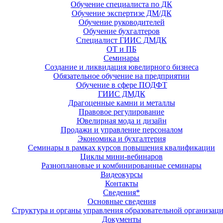
Обучение специалиста по ДК
Обучение экспертизе ДМ/ДК
Обучение руководителей
Обучение бухгалтеров
Специалист ГИИС ДМДК
ОТ и ПБ
Семинары
Создание и ликвидация ювелирного бизнеса
Обязательное обучение на предприятии
Обучение в сфере ПОДФТ
ГИИС ДМДК
Драгоценные камни и металлы
Правовое регулирование
Ювелирная мода и дизайн
Продажи и управление персоналом
Экономика и бухгалтерия
Семинары в рамках курсов повышения квалификации
Циклы мини-вебинаров
Разноплановые и комбинированные семинары
Видеокурсы
Контакты
Сведения*
Основные сведения
Структура и органы управления образовательной организац
Документы