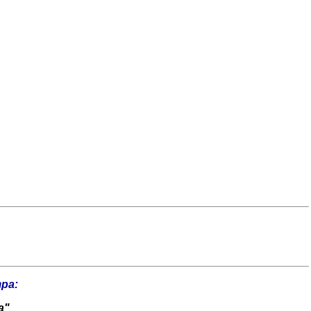
ра:
а"