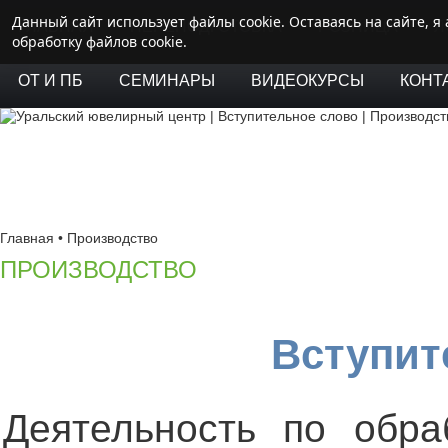
Данный сайт использует файлы cookie. Оставаясь на сайте, 
ГЛАВНАЯ
ПЕРЕПОДГОТОВКА
РОЗНИЦА
Л
обработку файлов cookie.
ОТ И ПБ
СЕМИНАРЫ
ВИДЕОКУРСЫ
КОНТ
Главная
•
Производство
ПРОИЗВОДСТВО
Вступит
Деятельность по обра