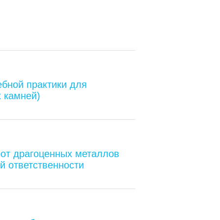
бной практики для
 камней)
от драгоценных металлов
ой ответственности