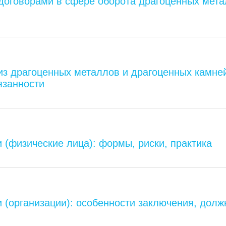
 договорами в сфере оборота драгоценных мета
из драгоценных металлов и драгоценных камн
язанности
 (физические лица): формы, риски, практика
 (организации): особенности заключения, долж