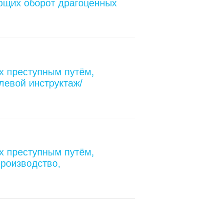
ющих оборот драгоценных
х преступным путём,
евой инструктаж/
х преступным путём,
роизводство,