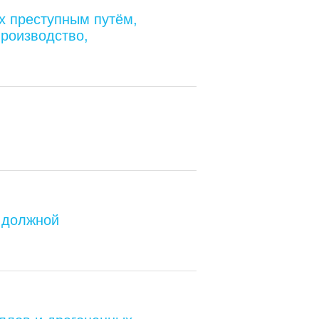
х преступным путём,
роизводство,
, должной