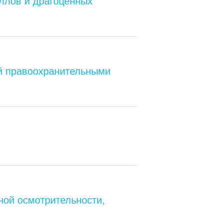
ллов и драгоценных
ей правоохранительными
ной осмотрительности,